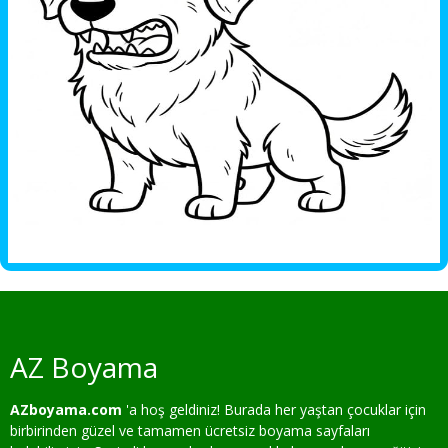
AZ Boyama
AZboyama.com
'a hoş geldiniz! Burada her yaştan çocuklar için
birbirinden güzel ve tamamen ücretsiz boyama sayfaları