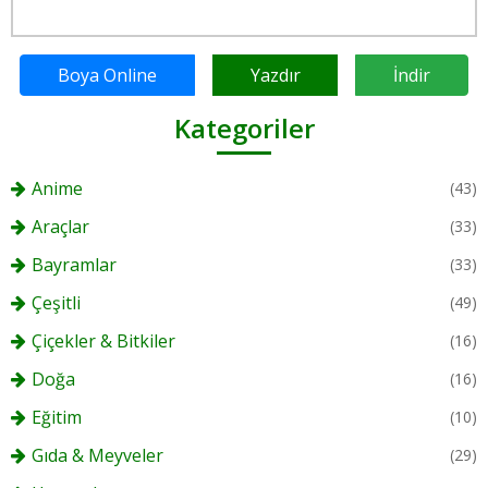
Boya Online
Yazdır
İndir
Kategoriler
Anime
(43)
Araçlar
(33)
Bayramlar
(33)
Çeşitli
(49)
Çiçekler & Bitkiler
(16)
Doğa
(16)
Eğitim
(10)
Gıda & Meyveler
(29)