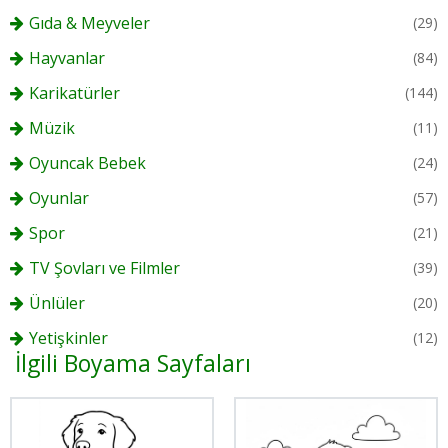
Gıda & Meyveler
(29)
Hayvanlar
(84)
Karikatürler
(144)
Müzik
(11)
Oyuncak Bebek
(24)
Oyunlar
(57)
Spor
(21)
TV Şovları ve Filmler
(39)
Ünlüler
(20)
Yetişkinler
(12)
İlgili Boyama Sayfaları