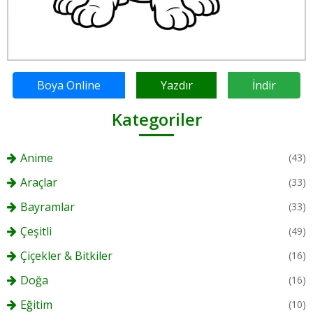
Boya Online
Yazdır
İndir
Kategoriler
Anime
(43)
Araçlar
(33)
Bayramlar
(33)
Çeşitli
(49)
Çiçekler & Bitkiler
(16)
Doğa
(16)
Eğitim
(10)