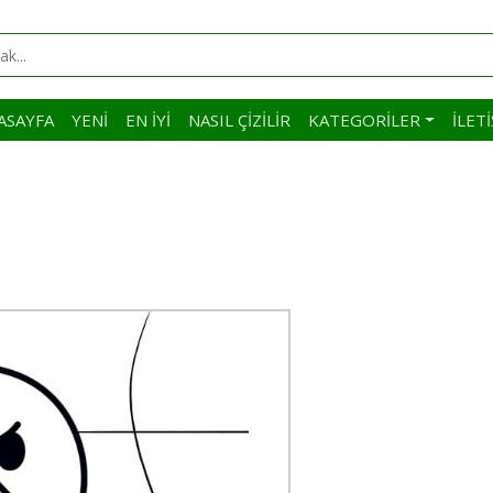
ASAYFA
YENI
EN İYI
NASIL ÇIZILIR
KATEGORILER
İLET