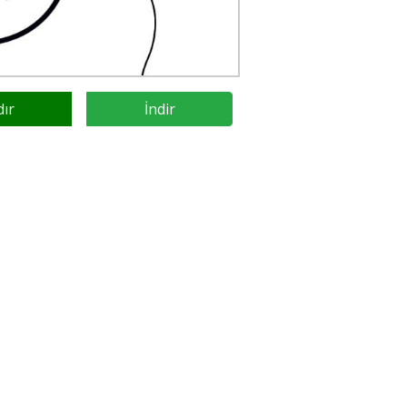
dır
İndir