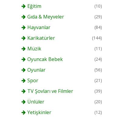
Eğitim
(10)
Gıda & Meyveler
(29)
Hayvanlar
(84)
Karikatürler
(144)
Müzik
(11)
Oyuncak Bebek
(24)
Oyunlar
(56)
Spor
(21)
TV Şovları ve Filmler
(39)
Ünlüler
(20)
Yetişkinler
(12)