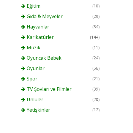
Eğitim
(10)
Gıda & Meyveler
(29)
Hayvanlar
(84)
Karikatürler
(144)
Müzik
(11)
Oyuncak Bebek
(24)
Oyunlar
(56)
Spor
(21)
TV Şovları ve Filmler
(39)
Ünlüler
(20)
Yetişkinler
(12)