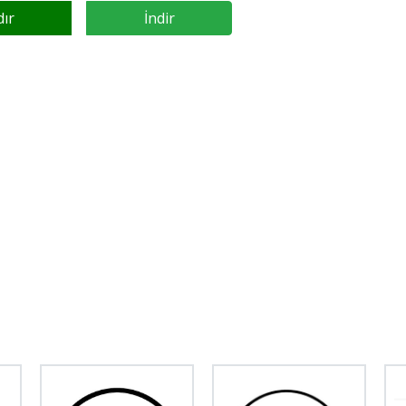
dır
İndir