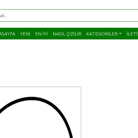
ASAYFA
YENI
EN İYI
NASIL ÇIZILIR
KATEGORILER
İLET