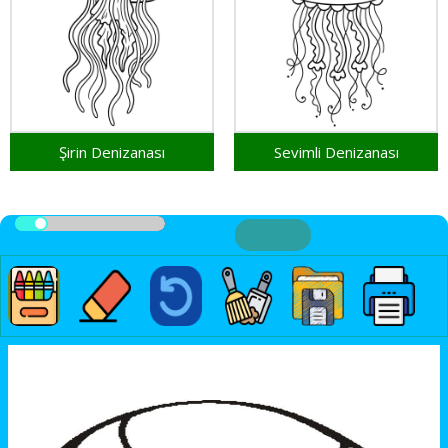
Şirin Denizanası
Sevimli Denizanası