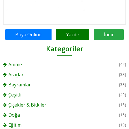
Boya Online
Yazdır
İndir
Kategoriler
Anime
(42)
Araçlar
(33)
Bayramlar
(33)
Çeşitli
(49)
Çiçekler & Bitkiler
(16)
Doğa
(16)
Eğitim
(10)