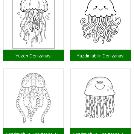
Yüzen Denizanası
Yazdırılabilir Denizanası