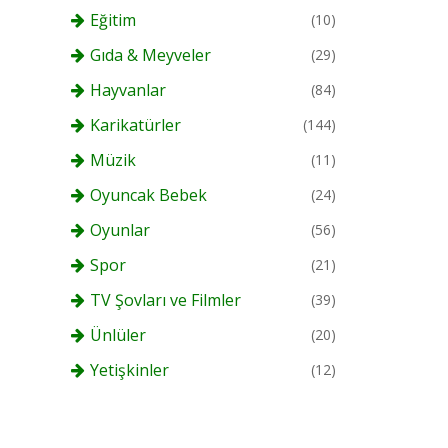
Eğitim
(10)
Gıda & Meyveler
(29)
Hayvanlar
(84)
Karikatürler
(144)
Müzik
(11)
Oyuncak Bebek
(24)
Oyunlar
(56)
Spor
(21)
TV Şovları ve Filmler
(39)
Ünlüler
(20)
Yetişkinler
(12)