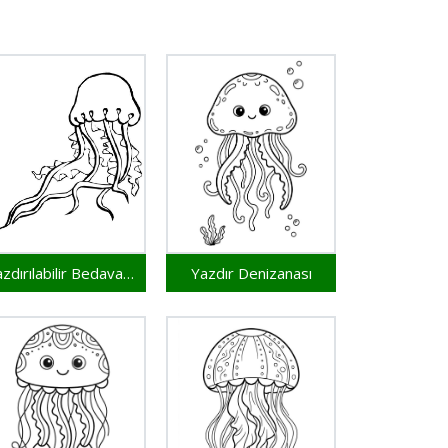
Yazdırılabilir Bedava Denizanası
Yazdır Denizanası