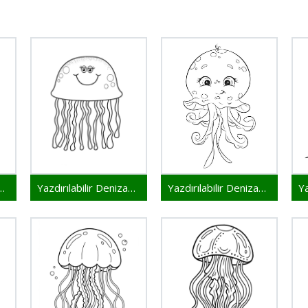
lir Denizanası Resim
Yazdırılabilir Denizanası Çocuklar İçin
Yazdırılabilir Denizanası Bedava