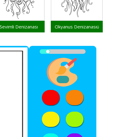
Sevimli Denizanası
Okyanus Denizanasıü