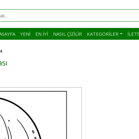
ASAYFA
YENI
EN İYI
NASIL ÇIZILIR
KATEGORILER
İLET
ı
ası