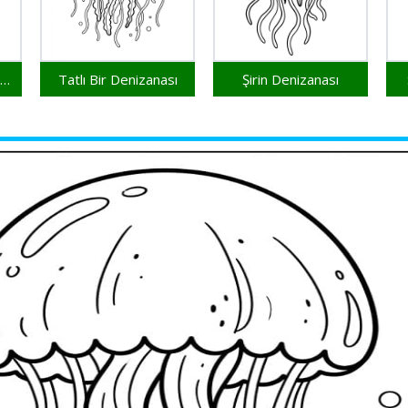
Ücretsiz Denizanası Yazdırılabilir
Tatlı Bir Denizanası
Şirin Denizanası