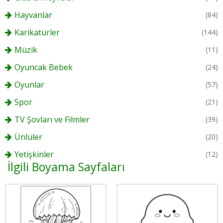
Hayvanlar
(84)
Karikatürler
(144)
Müzik
(11)
Oyuncak Bebek
(24)
Oyunlar
(57)
Spor
(21)
TV Şovları ve Filmler
(39)
Ünlüler
(20)
Yetişkinler
(12)
İlgili Boyama Sayfaları