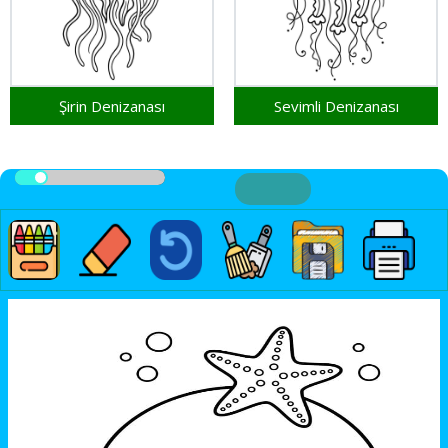
Şirin Denizanası
Sevimli Denizanası