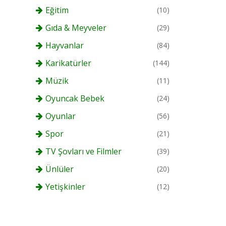
Eğitim
(10)
Gıda & Meyveler
(29)
Hayvanlar
(84)
Karikatürler
(144)
Müzik
(11)
Oyuncak Bebek
(24)
Oyunlar
(56)
Spor
(21)
TV Şovları ve Filmler
(39)
Ünlüler
(20)
Yetişkinler
(12)