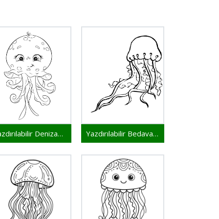
Yazdırılabilir Denizanası Bedava
Yazdırılabilir Bedava Denizanası