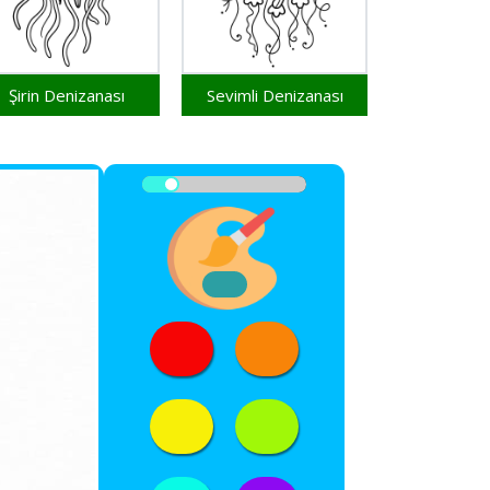
Şirin Denizanası
Sevimli Denizanası