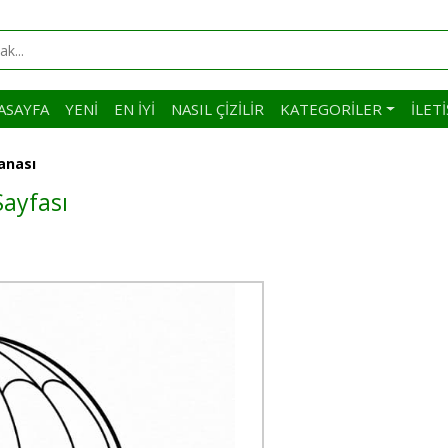
ASAYFA
YENI
EN İYI
NASIL ÇIZILIR
KATEGORILER
İLET
anası
Sayfası