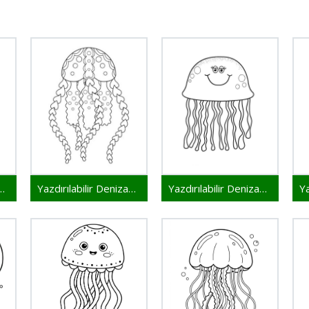
bilir Denizanası
Yazdırılabilir Denizanası Resim
Yazdırılabilir Denizanası Çocuklar İçin