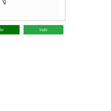
dır
İndir