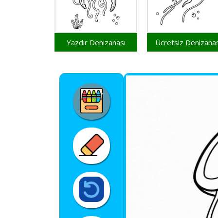
Yazdır Denizanası
Ücretsiz Denizanas