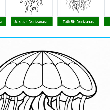
ı
Ücretsiz Denizanası Yazdırılabilir
Tatlı Bir Denizanası