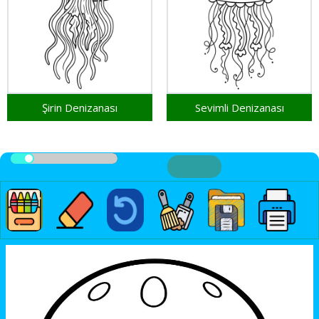
Şirin Denizanası
Sevimli Denizanası