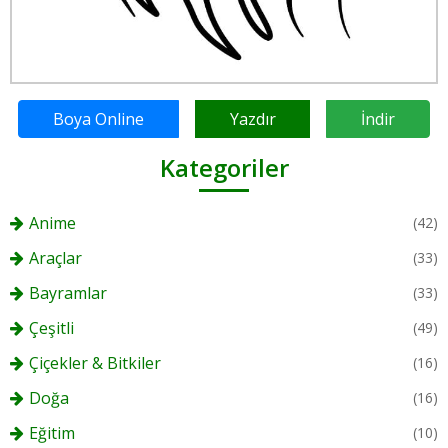
Boya Online
Yazdır
İndir
Kategoriler
Anime
(42)
Araçlar
(33)
Bayramlar
(33)
Çeşitli
(49)
Çiçekler & Bitkiler
(16)
Doğa
(16)
Eğitim
(10)