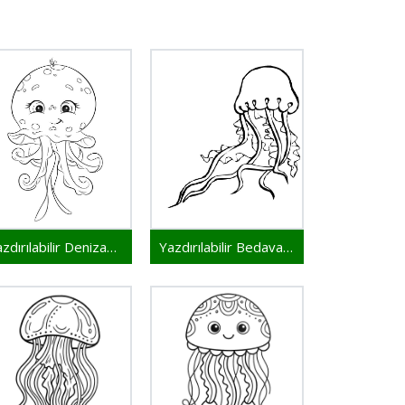
Yazdırılabilir Denizanası Bedava
Yazdırılabilir Bedava Denizanası