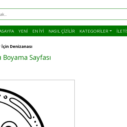
ASAYFA
YENI
EN İYI
NASIL ÇIZILIR
KATEGORILER
İLET
 İçin Denizanası
sı Boyama Sayfası