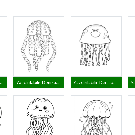
bilir Denizanası
Yazdırılabilir Denizanası Resim
Yazdırılabilir Denizanası Çocuklar İçin