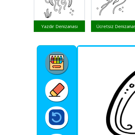
Yazdır Denizanası
Ücretsiz Denizanas