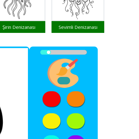
Şirin Denizanası
Sevimli Denizanası