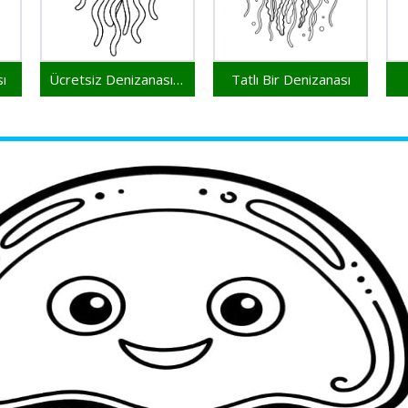
ı
Ücretsiz Denizanası Yazdırılabilir
Tatlı Bir Denizanası