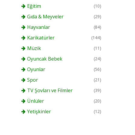
Eğitim
(10)
Gıda & Meyveler
(29)
Hayvanlar
(84)
Karikatürler
(144)
Müzik
(11)
Oyuncak Bebek
(24)
Oyunlar
(56)
Spor
(21)
TV Şovları ve Filmler
(39)
Ünlüler
(20)
Yetişkinler
(12)