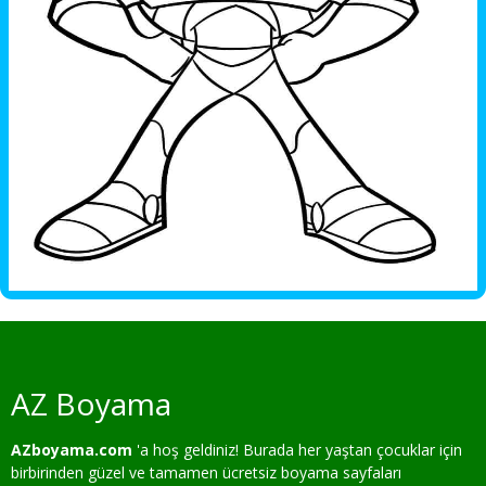
AZ Boyama
AZboyama.com
'a hoş geldiniz! Burada her yaştan çocuklar için
birbirinden güzel ve tamamen ücretsiz boyama sayfaları