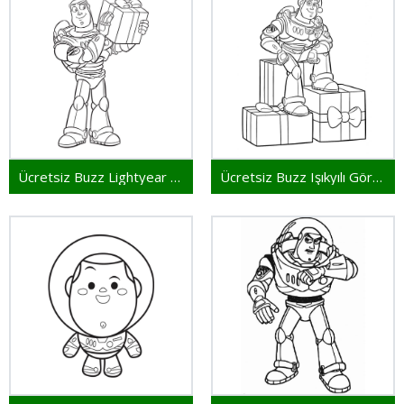
Ücretsiz Buzz Lightyear Çocuklar İçin
Ücretsiz Buzz Işıkyılı Görsel