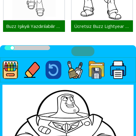
Buzz Işıkyılı Yazdırılabilir Ücretsiz
Ücretsiz Buzz Lightyear Yazdırılacak