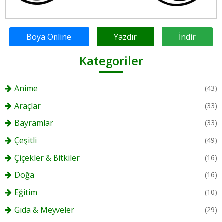
Boya Online
Yazdır
İndir
Kategoriler
Anime
(43)
Araçlar
(33)
Bayramlar
(33)
Çeşitli
(49)
Çiçekler & Bitkiler
(16)
Doğa
(16)
Eğitim
(10)
Gıda & Meyveler
(29)