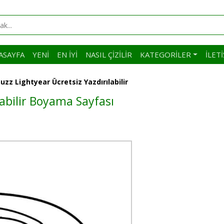
ASAYFA
YENI
EN İYI
NASIL ÇIZILIR
KATEGORILER
İLET
uzz Lightyear Ücretsiz Yazdırılabilir
labilir Boyama Sayfası