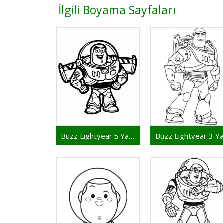
İlgili Boyama Sayfaları
Buzz Lightyear 5 Yaş Çocuklar İçin