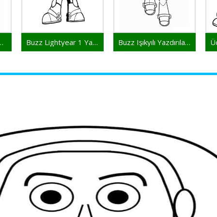
Yazdırılabilir Çocuklar İçin
Buzz Lightyear 1 Yaş Çocuklar İçin
Buzz Işıkyılı Yazdırılabilir Ücretsiz