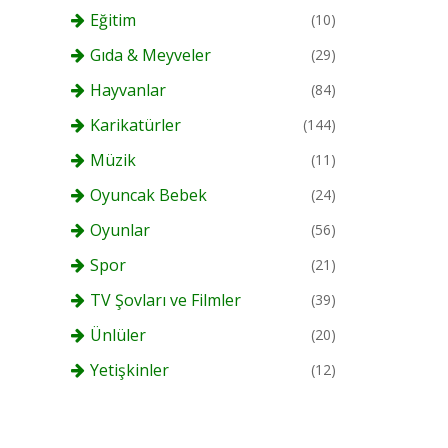
Eğitim
(10)
Gıda & Meyveler
(29)
Hayvanlar
(84)
Karikatürler
(144)
Müzik
(11)
Oyuncak Bebek
(24)
Oyunlar
(56)
Spor
(21)
TV Şovları ve Filmler
(39)
Ünlüler
(20)
Yetişkinler
(12)