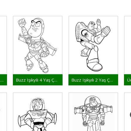
Buzz Lightyear 3 Yaş Çocuklar İçin
Buzz Işıkyılı 4 Yaş Çocuklar İçin
Buzz Işıkyılı 2 Yaş Çocuklar İçin