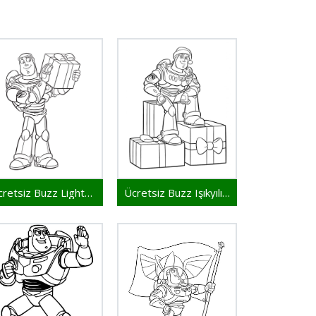
Ücretsiz Buzz Lightyear Çocuklar İçin
Ücretsiz Buzz Işıkyılı Görsel