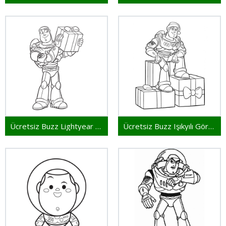
Ücretsiz Buzz Lightyear Çocuklar İçin
Ücretsiz Buzz Işıkyılı Görsel