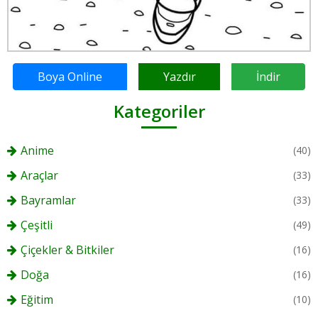
Boya Online
Yazdır
İndir
Kategoriler
Anime
(40)
Araçlar
(33)
Bayramlar
(33)
Çeşitli
(49)
Çiçekler & Bitkiler
(16)
Doğa
(16)
Eğitim
(10)