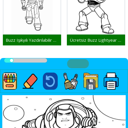
Buzz Işıkyılı Yazdırılabilir Ücretsiz
Ücretsiz Buzz Lightyear Yazdırılacak