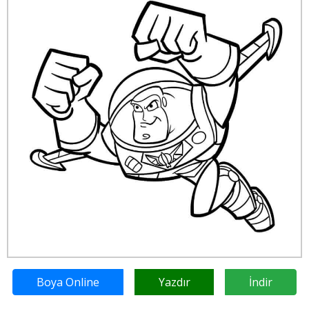
Boya Online
Yazdır
İndir