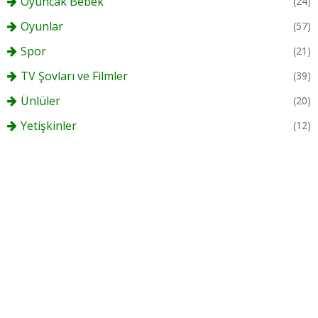
Oyuncak Bebek
(24)
Oyunlar
(57)
Spor
(21)
TV Şovları ve Filmler
(39)
Ünlüler
(20)
Yetişkinler
(12)