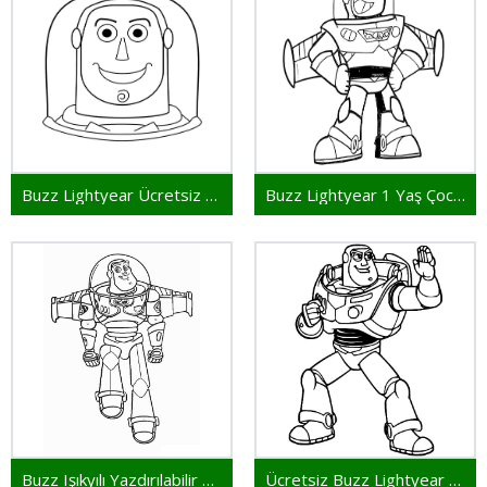
Buzz Lightyear Ücretsiz Yazdırılabilir
Buzz Lightyear 1 Yaş Çocuklar İçin
Buzz Işıkyılı Yazdırılabilir Ücretsiz
Ücretsiz Buzz Lightyear Yazdırılacak