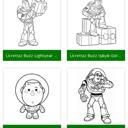
Ücretsiz Buzz Lightyear Çocuklar İçin
Ücretsiz Buzz Işıkyılı Görsel