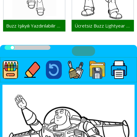
Buzz Işıkyılı Yazdırılabilir Ücretsiz
Ücretsiz Buzz Lightyear Yazdırılacak