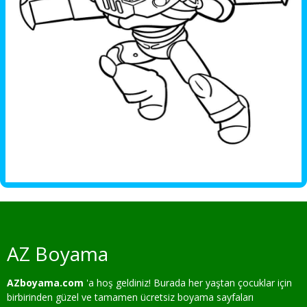
AZ Boyama
AZboyama.com
'a hoş geldiniz! Burada her yaştan çocuklar için
birbirinden güzel ve tamamen ücretsiz boyama sayfaları