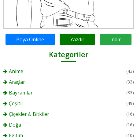
Boya Online
Yazdır
İndir
Kategoriler
Anime
(43)
Araçlar
(33)
Bayramlar
(33)
Çeşitli
(49)
Çiçekler & Bitkiler
(16)
Doğa
(16)
Eğitim
(10)