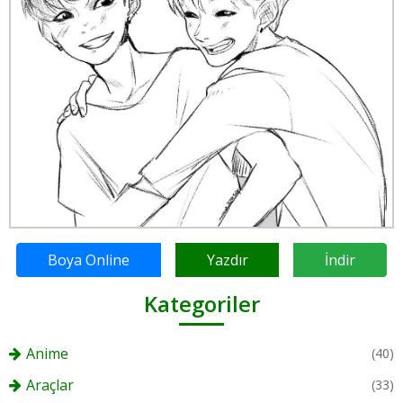
Boya Online
Yazdır
İndir
Kategoriler
Anime
(40)
Araçlar
(33)