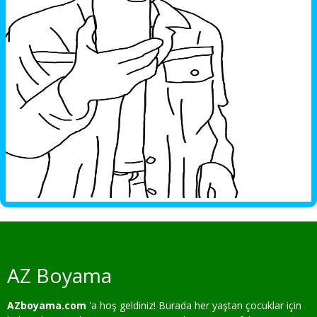
AZ Boyama
AZboyama.com
'a hoş geldiniz! Burada her yaştan çocuklar için