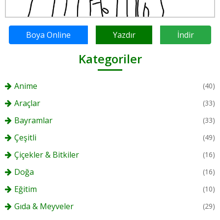
Boya Online
Yazdır
İndir
Kategoriler
Anime
(40)
Araçlar
(33)
Bayramlar
(33)
Çeşitli
(49)
Çiçekler & Bitkiler
(16)
Doğa
(16)
Eğitim
(10)
Gıda & Meyveler
(29)