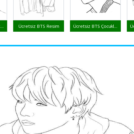
Ücretsiz BTS Yazdırılabilir
Ücretsiz BTS Resim
Ücretsiz BTS Çocuklar İçin