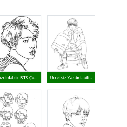
Yazdırılabilir BTS Çocuklar İçin
Ücretsiz Yazdırılabilir BTS