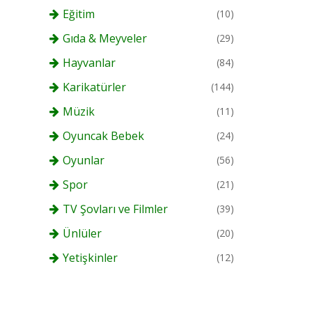
Eğitim
(10)
Gıda & Meyveler
(29)
Hayvanlar
(84)
Karikatürler
(144)
Müzik
(11)
Oyuncak Bebek
(24)
Oyunlar
(56)
Spor
(21)
TV Şovları ve Filmler
(39)
Ünlüler
(20)
Yetişkinler
(12)