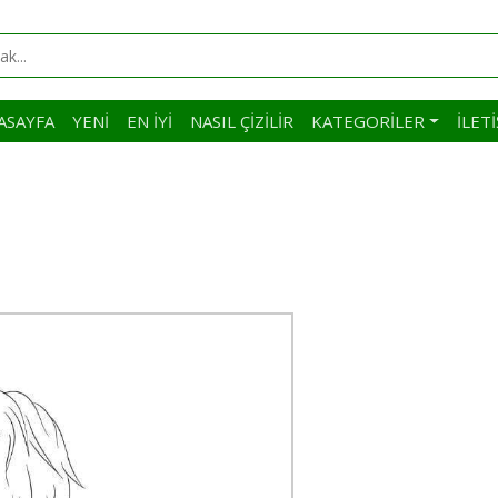
ASAYFA
YENI
EN İYI
NASIL ÇIZILIR
KATEGORILER
İLET