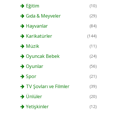
Eğitim
(10)
Gıda & Meyveler
(29)
Hayvanlar
(84)
Karikatürler
(144)
Müzik
(11)
Oyuncak Bebek
(24)
Oyunlar
(56)
Spor
(21)
TV Şovları ve Filmler
(39)
Ünlüler
(20)
Yetişkinler
(12)