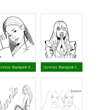
Ücretsiz Blackpink Resim
Ücretsiz Blackpink Yazdırılabilir