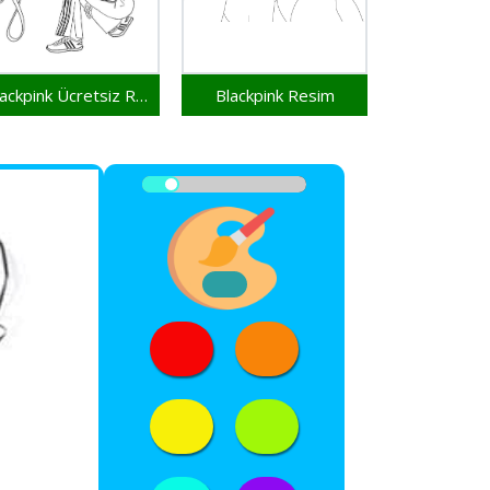
Blackpink Ücretsiz Resim
Blackpink Resim