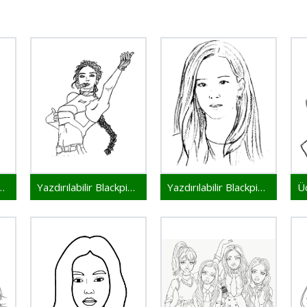
ir Blackpink Ücretsiz
Yazdırılabilir Blackpink Resim
Yazdırılabilir Blackpink Çocuklar İçin