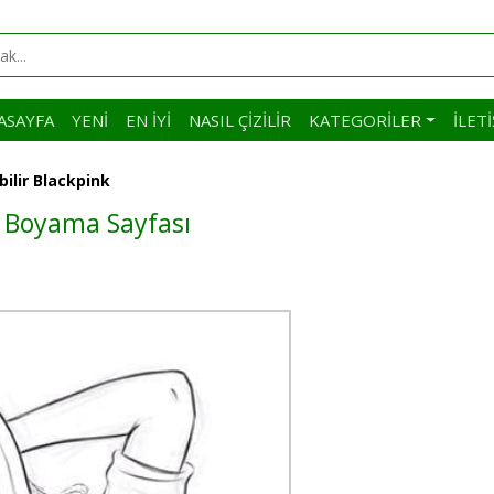
ASAYFA
YENI
EN İYI
NASIL ÇIZILIR
KATEGORILER
İLET
bilir Blackpink
nk Boyama Sayfası