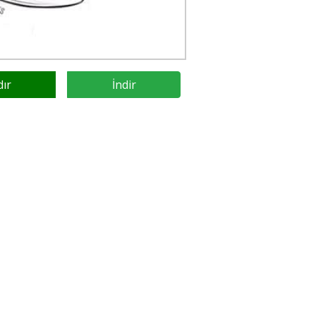
dır
İndir