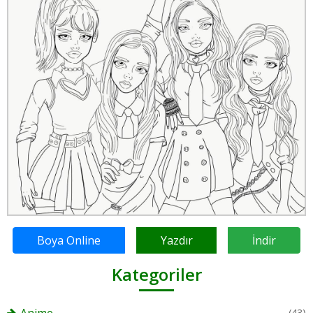
Boya Online
Yazdır
İndir
Kategoriler
(43)