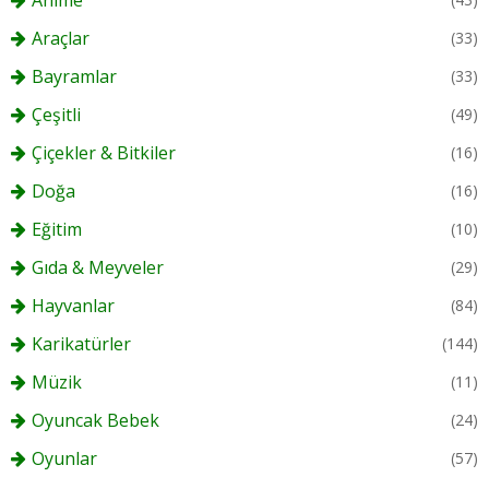
Anime
Araçlar
(33)
Bayramlar
(33)
Çeşitli
(49)
Çiçekler & Bitkiler
(16)
Doğa
(16)
Eğitim
(10)
Gıda & Meyveler
(29)
Hayvanlar
(84)
Karikatürler
(144)
Müzik
(11)
Oyuncak Bebek
(24)
Oyunlar
(57)