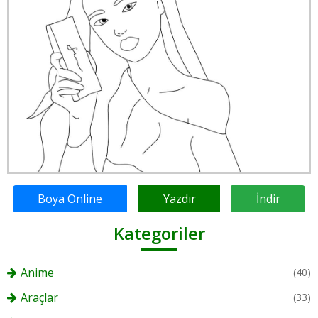
Boya Online
Yazdır
İndir
Kategoriler
Anime
(40)
Araçlar
(33)