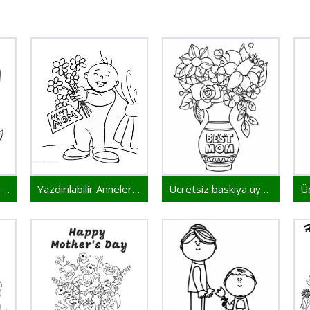
Yazdırılacak Anneler Günü resmi
Yazdırılabilir Anneler Günü çizimi
Ücretsiz baskıya uygun Anneler Günü