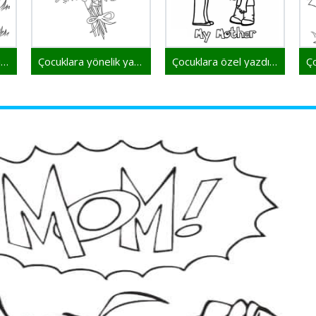
Ücretsiz Anneler Günü boyama sayfası
Çocuklara yönelik yazdırılabilir Anneler Günü sayfası
Çocuklara özel yazdırılabilir Anneler Günü