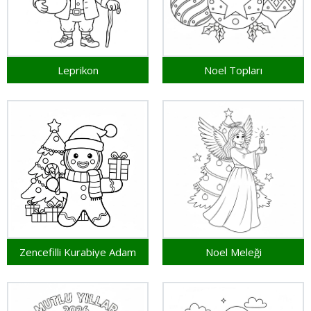
Leprikon
Noel Topları
Zencefilli Kurabiye Adam
Noel Meleği