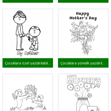
Çocuklara özel yazdırılabilir Anneler Günü
Çocuklara yönelik yazdırılabilir Anneler Günü sayfası