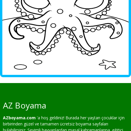
AZ Boyama
AZboyama.com
'a hoş geldiniz! Burada her yaştan çocuklar için
birbirinden güzel ve tamamen ücretsiz boyama sayfaları
bulabilirsiniz. Sevimli hayvanlardan masal kahramanlarına, eğitici