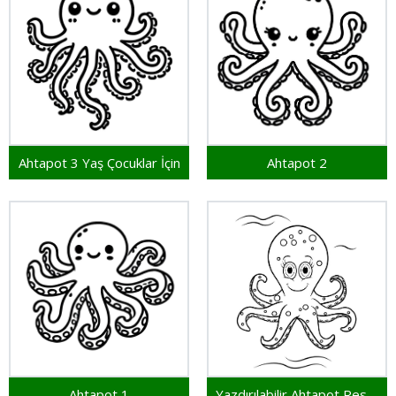
Ahtapot 3 Yaş Çocuklar İçin
Ahtapot 2
Ahtapot 1
Yazdırılabilir Ahtapot Resim