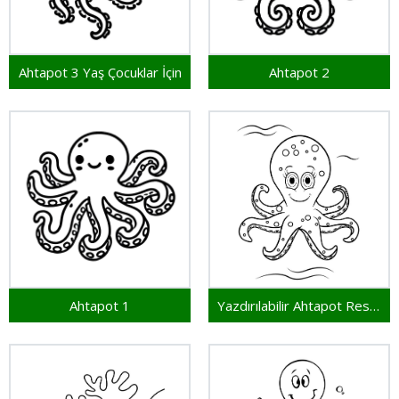
Ahtapot 3 Yaş Çocuklar İçin
Ahtapot 2
Ahtapot 1
Yazdırılabilir Ahtapot Resim