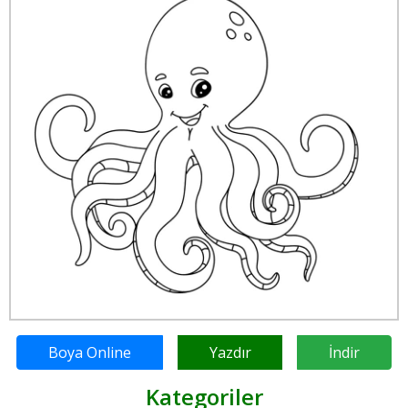
Boya Online
Yazdır
İndir
Kategoriler