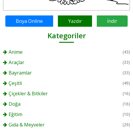
Boya Online
Yazdır
İndir
Kategoriler
Anime
(43)
Araçlar
(33)
Bayramlar
(33)
Çeşitli
(49)
Çiçekler & Bitkiler
(16)
Doğa
(16)
Eğitim
(10)
Gıda & Meyveler
(29)