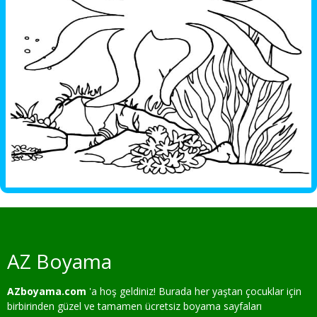
AZ Boyama
AZboyama.com
'a hoş geldiniz! Burada her yaştan çocuklar için
birbirinden güzel ve tamamen ücretsiz boyama sayfaları