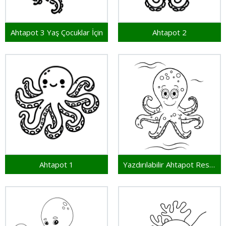
Ahtapot 3 Yaş Çocuklar İçin
Ahtapot 2
Ahtapot 1
Yazdırılabilir Ahtapot Resim