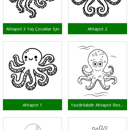
Ahtapot 3 Yaş Çocuklar İçin
Ahtapot 2
Ahtapot 1
Yazdırılabilir Ahtapot Resim