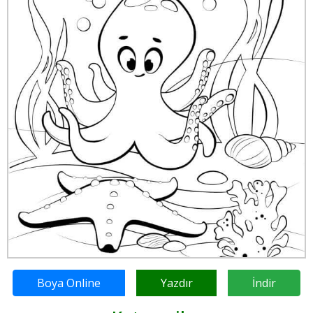
Boya Online
Yazdır
İndir