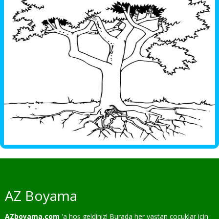
AZ Boyama
AZboyama.com
'a hoş geldiniz! Burada her yaştan çocuklar için