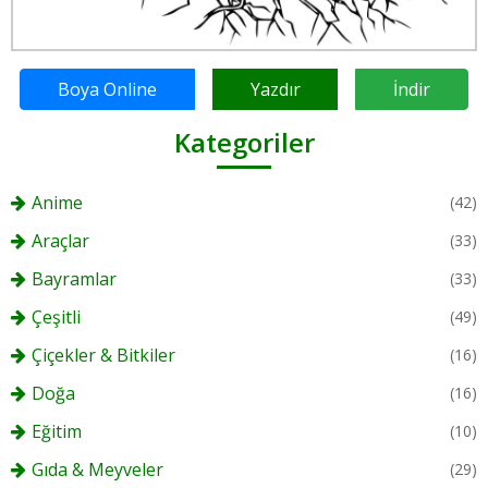
Boya Online
Yazdır
İndir
Kategoriler
Anime
(42)
Araçlar
(33)
Bayramlar
(33)
Çeşitli
(49)
Çiçekler & Bitkiler
(16)
Doğa
(16)
Eğitim
(10)
Gıda & Meyveler
(29)