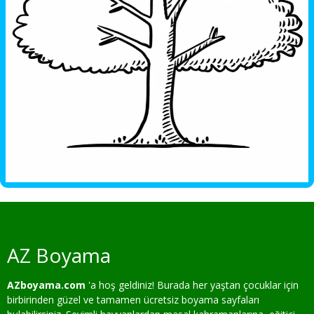
AZ Boyama
AZboyama.com
'a hoş geldiniz! Burada her yaştan çocuklar için
birbirinden güzel ve tamamen ücretsiz boyama sayfaları