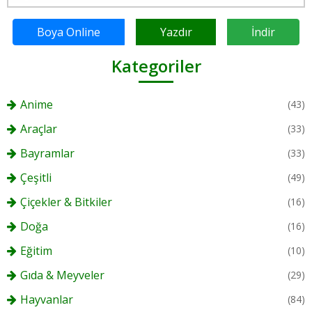
Boya Online
Yazdır
İndir
Kategoriler
Anime
(43)
Araçlar
(33)
Bayramlar
(33)
Çeşitli
(49)
Çiçekler & Bitkiler
(16)
Doğa
(16)
Eğitim
(10)
Gıda & Meyveler
(29)
Hayvanlar
(84)