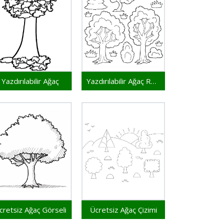
Yazdırılabilir Ağaç
Yazdırılabilir Ağaç Resmi
cretsiz Ağaç Görseli
Ücretsiz Ağaç Çizimi