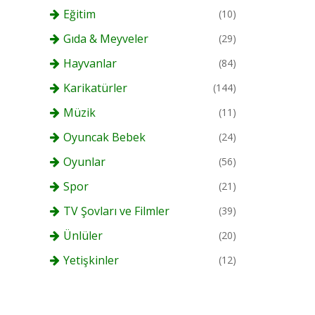
Eğitim
(10)
Gıda & Meyveler
(29)
Hayvanlar
(84)
Karikatürler
(144)
Müzik
(11)
Oyuncak Bebek
(24)
Oyunlar
(56)
Spor
(21)
TV Şovları ve Filmler
(39)
Ünlüler
(20)
Yetişkinler
(12)