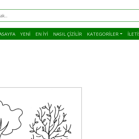
ASAYFA
YENI
EN İYI
NASIL ÇIZILIR
KATEGORILER
İLET