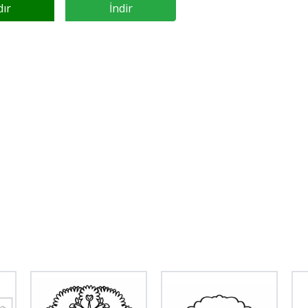
dır
İndir