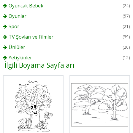
Oyuncak Bebek
(24)
Oyunlar
(57)
Spor
(21)
TV Şovları ve Filmler
(39)
Ünlüler
(20)
Yetişkinler
(12)
İlgili Boyama Sayfaları