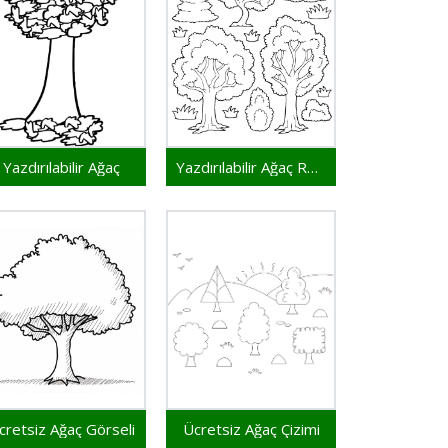
Yazdırılabilir Ağaç
Yazdırılabilir Ağaç Resmi
cretsiz Ağaç Görseli
Ücretsiz Ağaç Çizimi