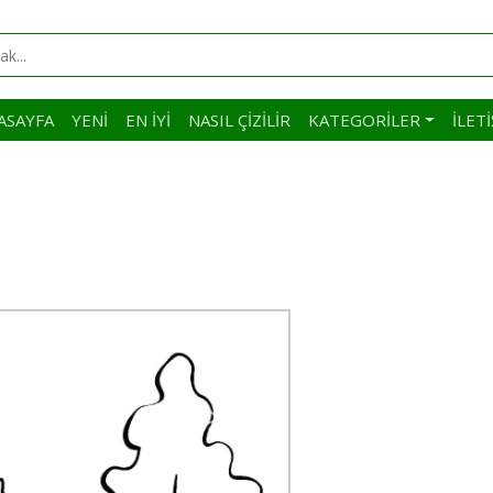
ASAYFA
YENI
EN İYI
NASIL ÇIZILIR
KATEGORILER
İLET