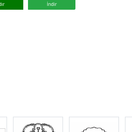
dır
İndir