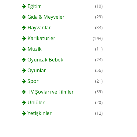
Eğitim
(10)
Gıda & Meyveler
(29)
Hayvanlar
(84)
Karikatürler
(144)
Müzik
(11)
Oyuncak Bebek
(24)
Oyunlar
(56)
Spor
(21)
TV Şovları ve Filmler
(39)
Ünlüler
(20)
Yetişkinler
(12)