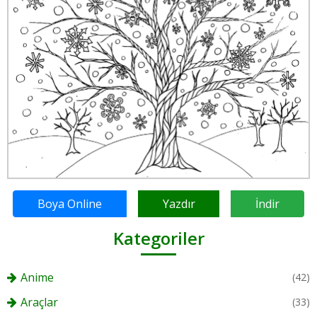
Boya Online
Yazdır
İndir
Kategoriler
Anime
(42)
Araçlar
(33)