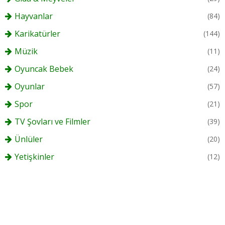
Hayvanlar
(84)
Karikatürler
(144)
Müzik
(11)
Oyuncak Bebek
(24)
Oyunlar
(57)
Spor
(21)
TV Şovları ve Filmler
(39)
Ünlüler
(20)
Yetişkinler
(12)