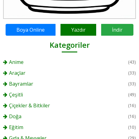
Boya Online
Yazdır
İndir
Kategoriler
Anime
(43)
Araçlar
(33)
Bayramlar
(33)
Çeşitli
(49)
Çiçekler & Bitkiler
(16)
Doğa
(16)
Eğitim
(10)
Gıda & Meyveler
(29)