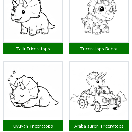
Tatlı Triceratops
Triceratops Robot
Uyuyan Triceratops
Araba süren Triceratops