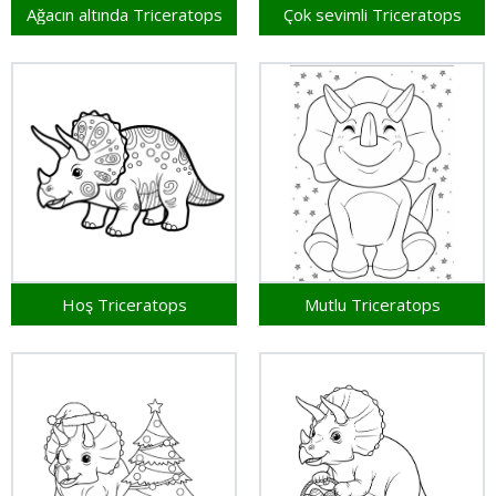
Ağacın altında Triceratops
Çok sevimli Triceratops
Hoş Triceratops
Mutlu Triceratops