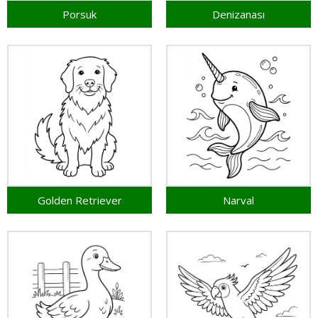
Porsuk
Denizanası
Golden Retriever
Narval