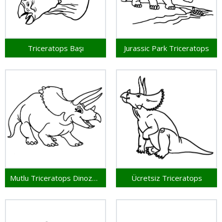
Triceratops Başı
Jurassic Park Triceratops
Mutlu Triceratops Dinozoru
Ücretsiz Triceratops