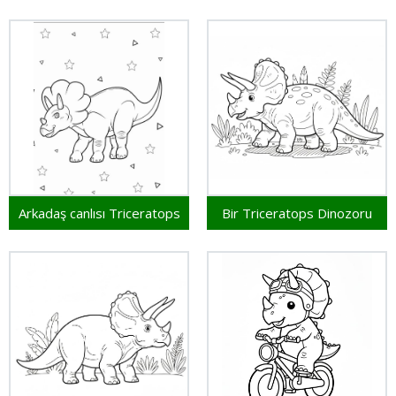
Arkadaş canlısı Triceratops
Bir Triceratops Dinozoru