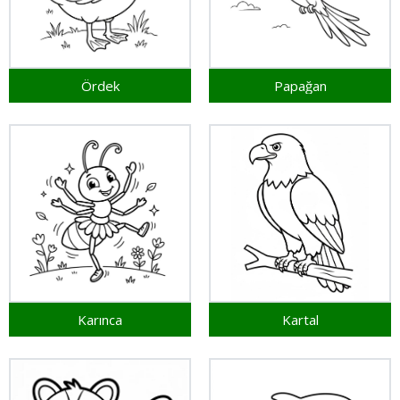
Ördek
Papağan
Karınca
Kartal