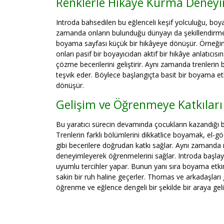
Renklerle Hikâye Kurma Deney
Introda bahsedilen bu eğlenceli keşif yolculuğu, boya
zamanda onların bulunduğu dünyayı da şekillendirmey
boyama sayfası küçük bir hikâyeye dönüşür. Örneğin ç
onları pasif bir boyayıcıdan aktif bir hikâye anlatıcı
çözme becerilerini geliştirir. Aynı zamanda trenlerin b
teşvik eder. Böylece başlangıçta basit bir boyama et
dönüşür.
Gelişim ve Öğrenmeye Katkıları
Bu yaratıcı sürecin devamında çocukların kazandığı be
Trenlerin farklı bölümlerini dikkatlice boyamak, el-
gibi becerilere doğrudan katkı sağlar. Aynı zamanda re
deneyimleyerek öğrenmelerini sağlar. Introda başlaya
uyumlu tercihler yapar. Bunun yanı sıra boyama etkinl
sakin bir ruh haline geçerler. Thomas ve arkadaşları gib
öğrenme ve eğlence dengeli bir şekilde bir araya geli