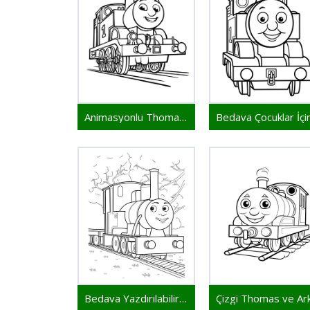
Animasyonlu Thomas ve Arkadaşları
Bedava Yazdırılabilir Thomas ve Arkadaşları