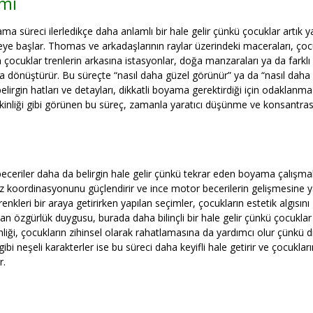
imi
ma süreci ilerledikçe daha anlamlı bir hale gelir çünkü çocuklar artık y
e başlar. Thomas ve arkadaşlarının raylar üzerindeki maceraları, çoc
ocuklar trenlerin arkasına istasyonlar, doğa manzaraları ya da farklı k
sına dönüştürür. Bu süreçte “nasıl daha güzel görünür” ya da “nasıl daha
elirgin hatları ve detayları, dikkatli boyama gerektirdiği için odaklanma 
kinliği gibi görünen bu süreç, zamanla yaratıcı düşünme ve konsantrasy
ceriler daha da belirgin hale gelir çünkü tekrar eden boyama çalışmala
göz koordinasyonunu güçlendirir ve ince motor becerilerin gelişmesine 
nkleri bir araya getirirken yapılan seçimler, çocukların estetik algısını
n özgürlük duygusu, burada daha bilinçli bir hale gelir çünkü çocukla
iği, çocukların zihinsel olarak rahatlamasına da yardımcı olur çünkü di
i neşeli karakterler ise bu süreci daha keyifli hale getirir ve çocukların 
r.