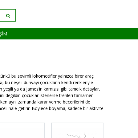
IŞIM
çünkü bu sevimli lokomotifler yalnızca birer araç
sı
, bu neşeli dünyayı çocukların kendi renkleriyle
yeşili ya da James’in kırmızısı gibi tanıdık detaylar,
rlı değildir; çocuklar isterlerse trenleri tamamen
irirken aynı zamanda karar verme becerilerini de
nceli hale getirir. Böylece boyama, sadece bir aktivite