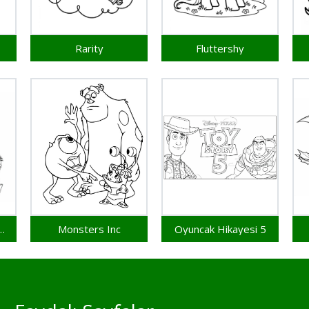
Rarity
Fluttershy
r ve Canavarlar
Monsters Inc
Oyuncak Hikayesi 5