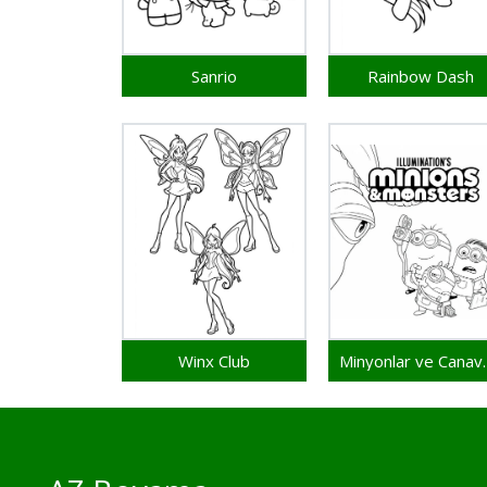
Sanrio
Rainbow Dash
Winx Club
Minyonla