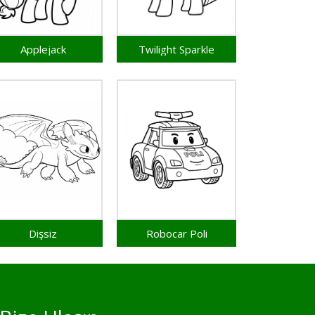
Applejack
Twilight Sparkle
Dişsiz
Robocar Poli