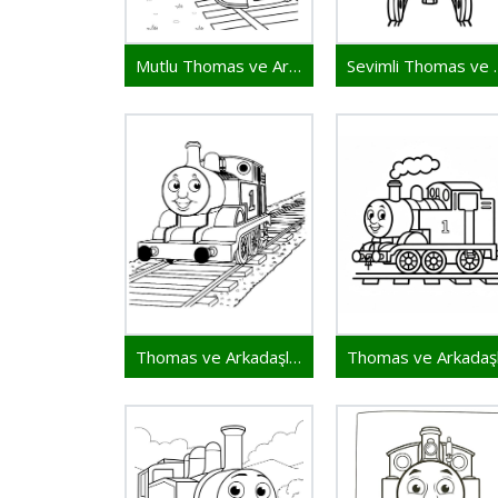
Mutlu Thomas ve Arkadaşları
Sevimli Th
Thomas ve Arkadaşları 2