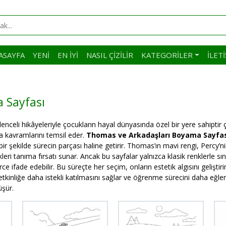
ASAYFA
YENI
EN İYI
NASIL ÇIZILIR
KATEGORILER
İLET
 Sayfası
enceli hikâyeleriyle çocukların hayal dünyasında özel bir yere sahiptir 
 kavramlarını temsil eder.
Thomas ve Arkadaşları Boyama Sayfa
r şekilde sürecin parçası haline getirir. Thomas’ın mavi rengi, Percy’nin 
eri tanıma fırsatı sunar. Ancak bu sayfalar yalnızca klasik renklerle sını
ce ifade edebilir. Bu süreçte her seçim, onların estetik algısını gelişt
etkinliğe daha istekli katılmasını sağlar ve öğrenme sürecini daha eğle
üşür.