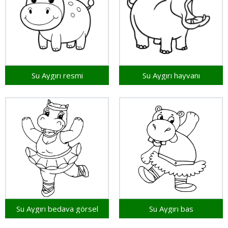
Su Aygırı resmi
Su Aygırı hayvanı
Su Aygırı bedava görsel
Su Aygırı bas