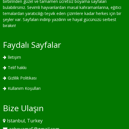
birbirinden güzel ve tamamen ücretsiz boyama sayfaları
bulabilirsiniz. Sevimli hayvanlardan masal kahramanlarına, eğitici
temalardan yaratıcılığı teşvik eden çizimlere kadar herkes için bir
şeyler var. Sayfaları indirip yazdırın ve hayal gücünüzü serbest
bırakın!
Faydalı Sayfalar
İletişim
Telif hakkı
Gizlilik Politikası
Kullanım Koşulları
Bize Ulaşın
Istanbul, Turkey