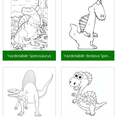
Yazdırılabilir Spinosaurus
Yazdırılabilir Bedava Spinosaurus