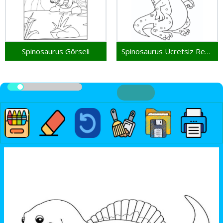
Spinosaurus Görseli
Spinosaurus Ücretsiz Resmi