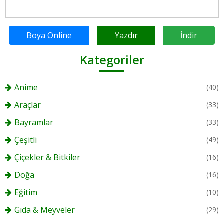
Boya Online
Yazdır
İndir
Kategoriler
Anime
(40)
Araçlar
(33)
Bayramlar
(33)
Çeşitli
(49)
Çiçekler & Bitkiler
(16)
Doğa
(16)
Eğitim
(10)
Gıda & Meyveler
(29)