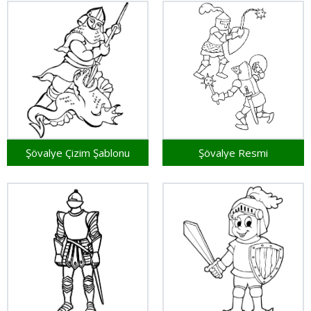
Şövalye Çizim Şablonu
Şövalye Resmi