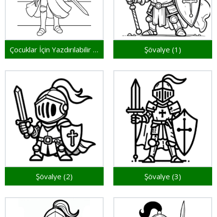
Çocuklar İçin Yazdırılabilir Şövalye
Şövalye (1)
Şövalye (2)
Şövalye (3)