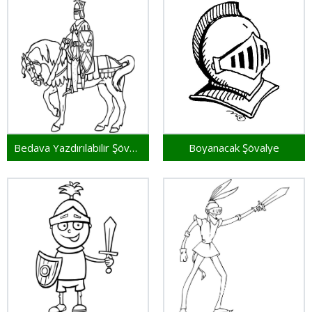
Bedava Yazdırılabilir Şövalye
Boyanacak Şövalye