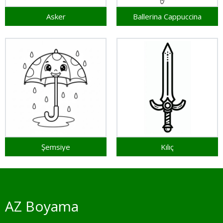
Asker
Ballerina Cappuccina
Şemsiye
Kılıç
AZ Boyama