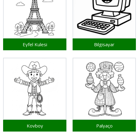
Eyfel Kulesi
Bilgisayar
Kovboy
Palyaço