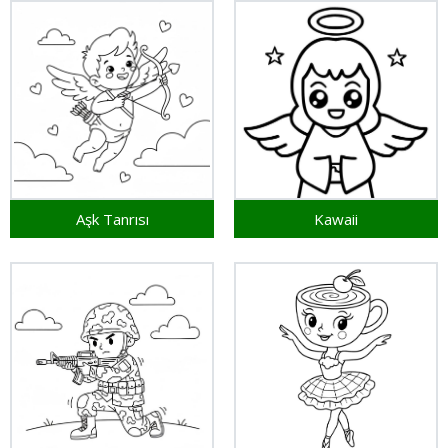
Aşk Tanrısı
Kawaii