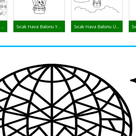
Ücretsiz Sıcak Hava Balonu Resmi
Sıcak Hava Balonu Yazdırılabilir Resim
Sıcak Hava Balonu Ücretsiz