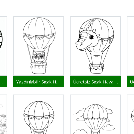
z Yazdırılacak Sıcak Hava Balonu
Yazdırılabilir Sıcak Hava Balonu
Ücretsiz Sıcak Hava Balonu Yazdırılabilir