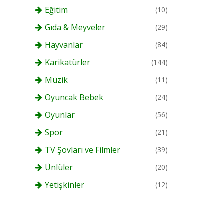
Eğitim
(10)
Gıda & Meyveler
(29)
Hayvanlar
(84)
Karikatürler
(144)
Müzik
(11)
Oyuncak Bebek
(24)
Oyunlar
(56)
Spor
(21)
TV Şovları ve Filmler
(39)
Ünlüler
(20)
Yetişkinler
(12)