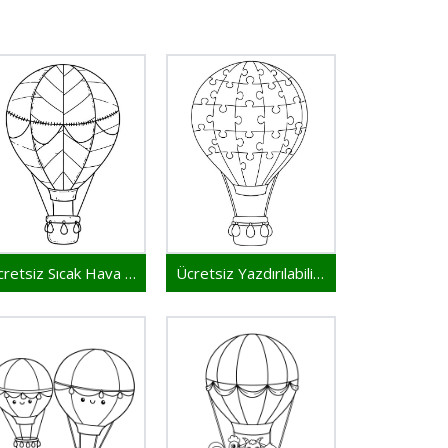
Ücretsiz Sıcak Hava Balonu
Ücretsiz Yazdırılabilir Sıcak Hava Balonu