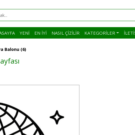
ASAYFA
YENI
EN İYI
NASIL ÇIZILIR
KATEGORILER
İLET
a Balonu (6)
ayfası