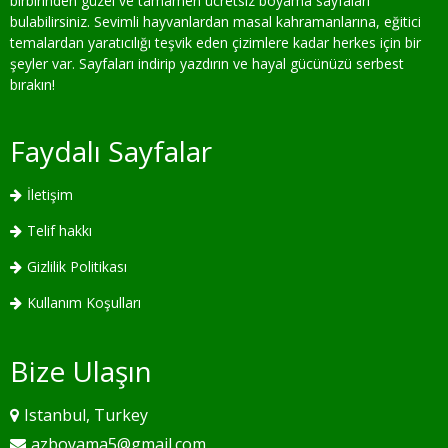
birbirinden güzel ve tamamen ücretsiz boyama sayfaları
bulabilirsiniz. Sevimli hayvanlardan masal kahramanlarına, eğitici
temalardan yaratıcılığı teşvik eden çizimlere kadar herkes için bir
şeyler var. Sayfaları indirip yazdırın ve hayal gücünüzü serbest
bırakın!
Faydalı Sayfalar
İletişim
Telif hakkı
Gizlilik Politikası
Kullanım Koşulları
Bize Ulaşın
Istanbul, Turkey
azboyama5@gmail.com