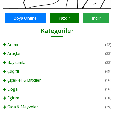
Boya Online
Yazdır
İndir
Kategoriler
Anime
(42)
Araçlar
(33)
Bayramlar
(33)
Çeşitli
(49)
Çiçekler & Bitkiler
(16)
Doğa
(16)
Eğitim
(10)
Gıda & Meyveler
(29)