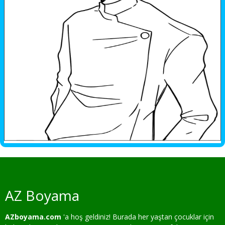
AZ Boyama
AZboyama.com
'a hoş geldiniz! Burada her yaştan çocuklar için