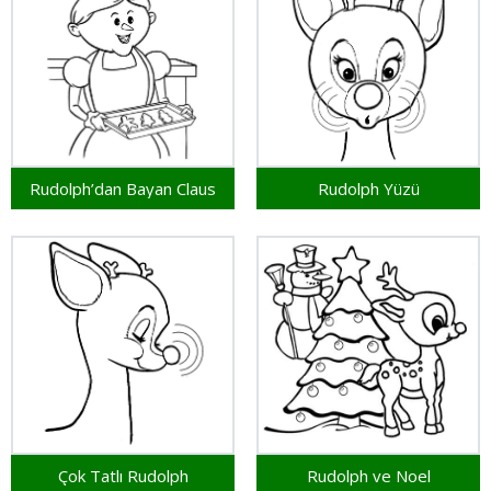
Rudolph’dan Bayan Claus
Rudolph Yüzü
Çok Tatlı Rudolph
Rudolph ve Noel