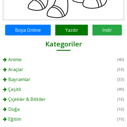
Boya Online
Yazdır
İndir
Kategoriler
Anime
(40)
Araçlar
(33)
Bayramlar
(33)
Çeşitli
(49)
Çiçekler & Bitkiler
(16)
Doğa
(16)
Eğitim
(10)