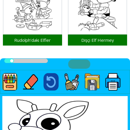
Rudolph’daki Elfler
Dişçi Elf Hermey