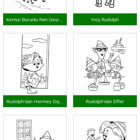
Kırmızı Burunlu Ren Geyiği Rudolph
Hoş Rudolph
Rudolph’dan Hermey Dişçi Elf
Rudolph’dan Elfler