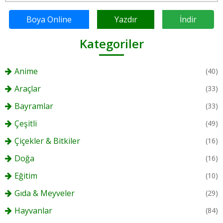
Boya Online
Yazdır
İndir
Kategoriler
Anime
(40)
Araçlar
(33)
Bayramlar
(33)
Çeşitli
(49)
Çiçekler & Bitkiler
(16)
Doğa
(16)
Eğitim
(10)
Gıda & Meyveler
(29)
Hayvanlar
(84)