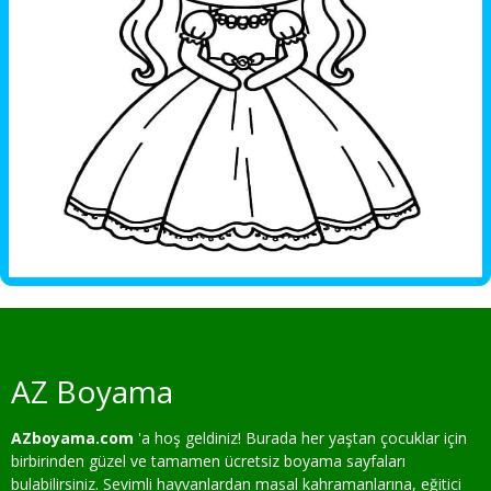
AZ Boyama
AZboyama.com
'a hoş geldiniz! Burada her yaştan çocuklar için
birbirinden güzel ve tamamen ücretsiz boyama sayfaları
bulabilirsiniz. Sevimli hayvanlardan masal kahramanlarına, eğitici