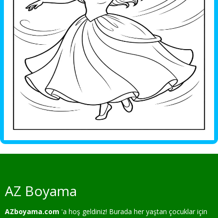
AZ Boyama
AZboyama.com
'a hoş geldiniz! Burada her yaştan çocuklar için