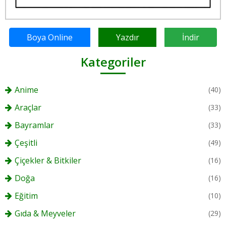
Boya Online
Yazdır
İndir
Kategoriler
Anime
(40)
Araçlar
(33)
Bayramlar
(33)
Çeşitli
(49)
Çiçekler & Bitkiler
(16)
Doğa
(16)
Eğitim
(10)
Gıda & Meyveler
(29)