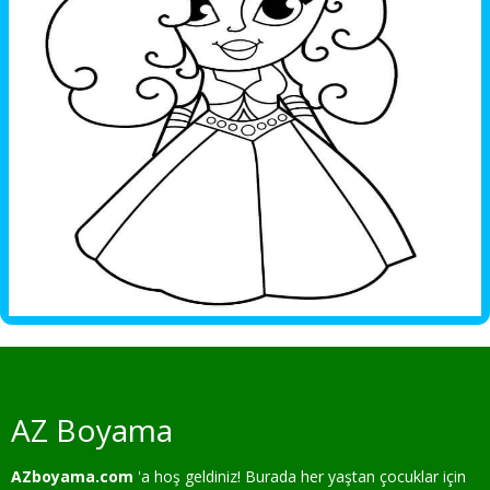
AZ Boyama
AZboyama.com
'a hoş geldiniz! Burada her yaştan çocuklar için