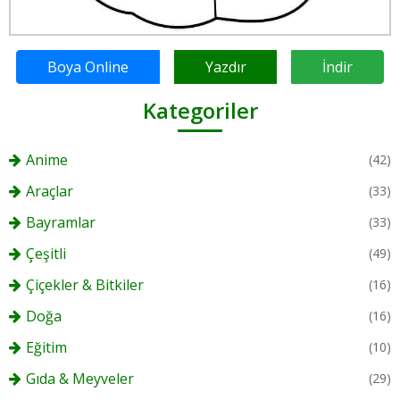
Boya Online
Yazdır
İndir
Kategoriler
Anime
(42)
Araçlar
(33)
Bayramlar
(33)
Çeşitli
(49)
Çiçekler & Bitkiler
(16)
Doğa
(16)
Eğitim
(10)
Gıda & Meyveler
(29)