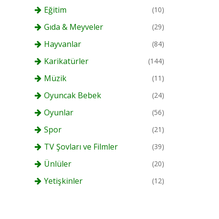
Eğitim
(10)
Gıda & Meyveler
(29)
Hayvanlar
(84)
Karikatürler
(144)
Müzik
(11)
Oyuncak Bebek
(24)
Oyunlar
(56)
Spor
(21)
TV Şovları ve Filmler
(39)
Ünlüler
(20)
Yetişkinler
(12)