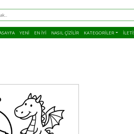
ASAYFA
YENI
EN İYI
NASIL ÇIZILIR
KATEGORILER
İLET