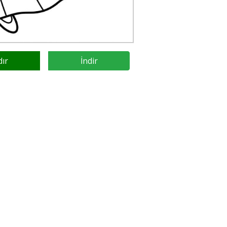
dır
İndir