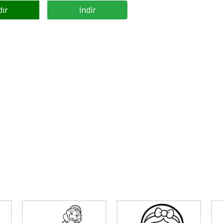
dır
İndir