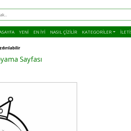
ASAYFA
YENI
EN İYI
NASIL ÇIZILIR
KATEGORILER
İLET
ırılabilir
Boyama Sayfası