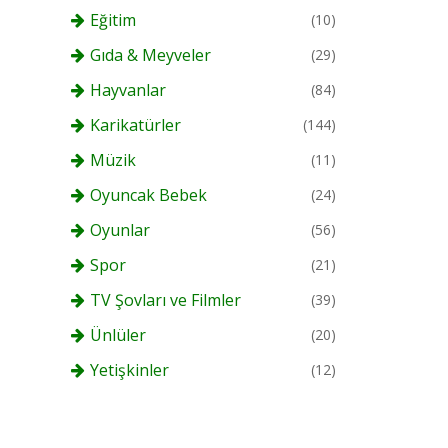
Eğitim
(10)
Gıda & Meyveler
(29)
Hayvanlar
(84)
Karikatürler
(144)
Müzik
(11)
Oyuncak Bebek
(24)
Oyunlar
(56)
Spor
(21)
TV Şovları ve Filmler
(39)
Ünlüler
(20)
Yetişkinler
(12)